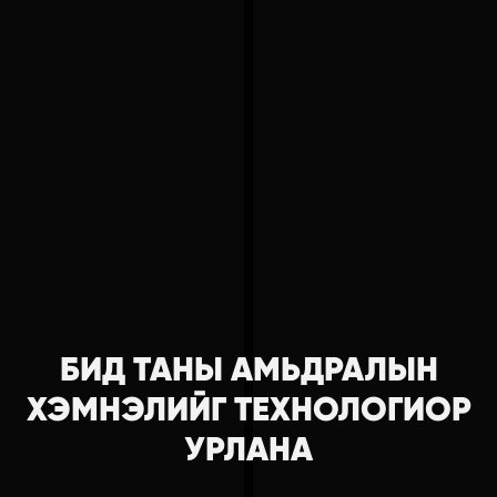
НҮҮР
КОМПАНИ
КАРЬЕР
БИД ТАНЫ АМЬДРАЛЫН
ҮЙЛЧИЛГЭЭ
ХЭМНЭЛИЙГ ТЕХНОЛОГИОР
ТӨСЛҮҮД
УРЛАНА